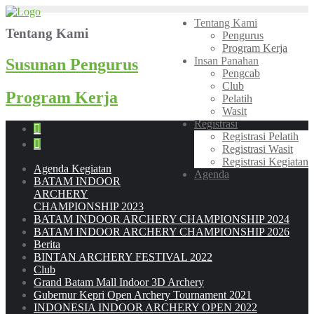
Skip
Tentang Kami
to
Tentang Kami
Pengurus
content
Program Kerja
Insan Panahan
Susunan Pengurus
Pengcab
Club
Program Kerja
Pelatih
Wasit
Registrasi
Registrasi Pelatih
Registrasi Wasit
Registrasi Kegiatan
Agenda Kegiatan
Agenda
BATAM INDOOR
ARCHERY
CHAMPIONSHIP 2023
BATAM INDOOR ARCHERY CHAMPIONSHIP 2024
BATAM INDOOR ARCHERY CHAMPIONSHIP 2026
Berita
BINTAN ARCHERY FESTIVAL 2022
Club
Grand Batam Mall Indoor 3D Archery
Gubernur Kepri Open Archery Tournament 2021
INDONESIA INDOOR ARCHERY OPEN 2022