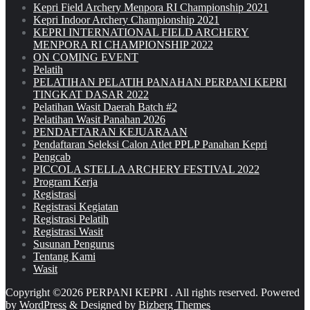
Kepri Field Archery Menpora RI Championship 2021
Kepri Indoor Archery Championship 2021
KEPRI INTERNATIONAL FIELD ARCHERY
MENPORA RI CHAMPIONSHIP 2022
ON COMING EVENT
Pelatih
PELATIHAN PELATIH PANAHAN PERPANI KEPRI
TINGKAT DASAR 2022
Pelatihan Wasit Daerah Batch #2
Pelatihan Wasit Panahan 2026
PENDAFTARAN KEJUARAAN
Pendaftaran Seleksi Calon Atlet PPLP Panahan Kepri
Pengcab
PICCOLA STELLA ARCHERY FESTIVAL 2022
Program Kerja
Registrasi
Registrasi Kegiatan
Registrasi Pelatih
Registrasi Wasit
Susunan Pengurus
Tentang Kami
Wasit
Copyright ©2026 PERPANI KEPRI . All rights reserved.
Powered
by
WordPress
&
Designed by
Bizberg Themes